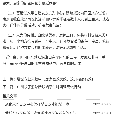
更大、更多的范围内繁衍蔓延危害；
〈二〉蔓延侵入是白蚁以蚁巢为中心，建筑蚁路向四面八方侵袭，
南沙验收白蚁公司说其活动和取食的半径达数十米乃到上百米，或者
实行群体的
分巢活动
，扩展危害范围；
〈三〉人为的传播是白蚁随货物、运输工具、
包装材料
等被人类引
进，从一个地方携带到另一个中央，在环境合适的条件下定居、繁衍
和蔓延。这种方式传播距离较远，潜在危害却相当大。
近年来，国内已陆续从沿海口岸至内陆的口岸，发现从非洲、美
洲、东南亚等进口的木材等物品中带
有白蚁
的活体。
上一篇：
增城专业灭蚊中心居家驱蚊灭蚊，这几招很有效！
下一篇：
广州蚊子消杀所蚊蝇孳生地清理灭蚊行动
相关文章
从化灭除白蚁中心怎样杀白蚁才能杀干净
2023/02/02
黄埔专业灭鼠所：农家乐快速灭治老鼠的方法
2023/03/01