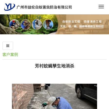
Togg
navig
客户案例
芳村蚊蝇孳生地消杀