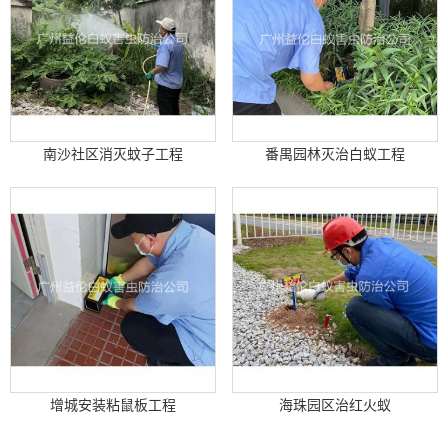
南沙社区消灭蚊子工程
番禺园林灭治白蚁工程
增城安装粘鼠板工程
海珠园区治红火蚁