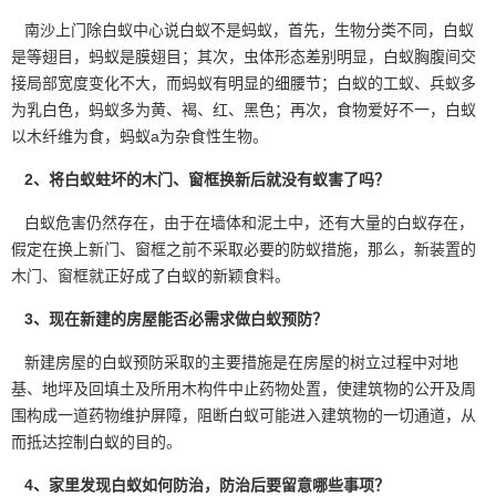
南沙上门除白蚁中心说白蚁不是蚂蚁，首先，生物分类不同，白蚁
是等翅目，蚂蚁是膜翅目；其次，虫体形态差别明显，白蚁胸腹间交
接局部宽度变化不大，而蚂蚁有明显的细腰节；白蚁的工蚁、兵蚁多
为
乳白色
，蚂蚁多为黄、褐、红、黑色；再次，食物爱好不一，白蚁
以木纤维为食，蚂蚁a为杂食性生物。
2、将白蚁蛀坏的木门、窗框换新后就没有蚁害了吗？
白蚁危害仍然存在，由于在墙体和泥土中，还有大量的白蚁存在，
假定在换上新门、窗框之前不采取必要的防蚁措施，那么，新装置的
木门、窗框
就正好成了白蚁的新颖食料。
3、现在新建的房屋能否必需求做白蚁预防？
新建房屋的白蚁预防采取的主要措施是在房屋的树立过程中对地
基、地坪及回填土及所用木构件中止药物处置，使建筑物的公开及周
围构成一道药物维护屏障，阻断白蚁可能进入建筑物的一切通道，从
而抵达控制白蚁的目的。
4、家里发现白蚁如何防治，防治后要留意哪些事项？