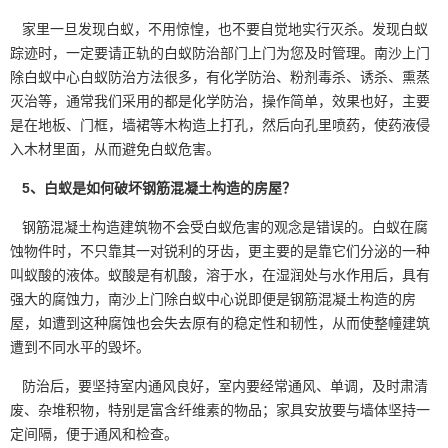
家里一旦发现白蚁，不用惊惶，也不要自觉地实行灭杀。发现白蚁
踪迹时，一定要请正轨的白蚁防治部门上门为您及时管理。南沙上门
除白蚁中心白蚁防治方法很多，有化学防治、粉剂毒杀、诱杀、熏蒸
灭治等，通常我们采用的都是化学防治，操作简单，效果也好，主要
是在地板、门框，墙裙等木构造上打孔，然后向孔里喷药，使药液侵
入木材里面，从而避免白蚁危害。
5、白蚁是如何破坏钢筋混凝土构造的房屋？
钢筋混凝土构造建筑物不会受白蚁危害的观念是错误的。白蚁在腐
蚀物件时，不只靠其一对
锐利的牙齿
，更主要的是靠它们分泌的一种
叫蚁酸的液体。蚁酸是有机酸，溶于水，在湿润处与水作用后，具有
强大的腐蚀力，南沙上门除白蚁中心说即便是钢筋混凝土构造的房
屋，如遭到这种腐蚀也会失去原有的稳定性和韧性，从而使整幢建筑
遭到不同水平的毁坏。
防治后，要坚持室内通风良好，室内要经常通风、单调，及时肃清
废、杂堆积物，特别是富含纤维素的物品；家具安放要与墙体坚持一
定间隔，便于通风和检查。