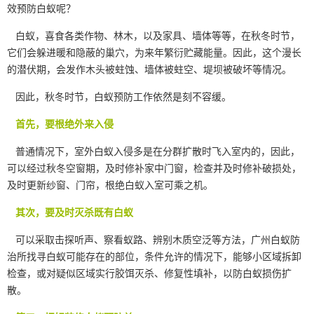
效预防白蚁呢？
白蚁，喜食各类作物、林木，以及家具、墙体等等，在秋冬时节，
它们会躲进暖和隐蔽的巢穴，为来年繁衍贮藏能量。因此，这个漫长
的潜伏期，会发作木头被蛀蚀、墙体被蛀空、堤坝被破坏等情况。
因此，秋冬时节，
白蚁预防
工作依然是刻不容缓。
首先，要根绝外来入侵
普通情况下，室外白蚁入侵多是在分群扩散时飞入室内的，因此，
可以经过秋冬空窗期，及时修补家中门窗，检查并及时修补破损处，
及时更新纱窗、门帘，根绝白蚁入室可乘之机。
其次，要及时灭杀既有白蚁
可以采取击探听声、察看蚁路、辨别木质空泛等方法，广州白蚁防
治所找寻白蚁可能存在的部位，条件允许的情况下，能够小区域拆卸
检查，或对疑似区域实行
胶饵灭杀
、修复性填补，以防白蚁损伤扩
散。