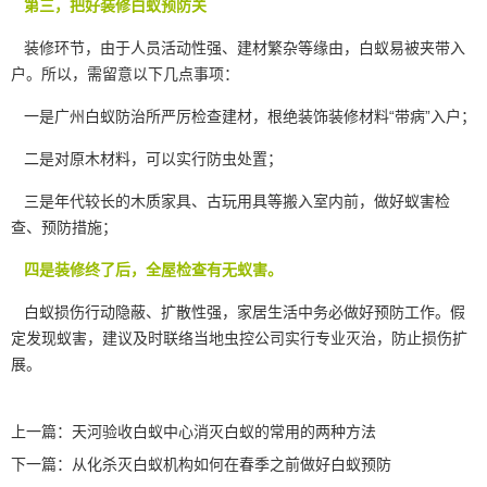
第三，把好装修白蚁预防关
装修环节，由于人员活动性强、建材繁杂等缘由，白蚁易被夹带入
户。所以，需留意以下几点事项：
一是广州白蚁防治所严厉检查建材，根绝装饰装修材料“带病”入户；
二是对原木材料，可以实行防虫处置；
三是年代较长的木质家具、古玩用具等搬入室内前，做好蚁害检
查、预防措施；
四是装修终了后，全屋检查有无蚁害。
白蚁损伤行动隐蔽、扩散性强，家居生活中务必做好
预防工作
。假
定发现蚁害，建议及时联络当地虫控公司实行专业灭治，防止损伤扩
展。
上一篇：
天河验收白蚁中心消灭白蚁的常用的两种方法
下一篇：
从化杀灭白蚁机构如何在春季之前做好白蚁预防