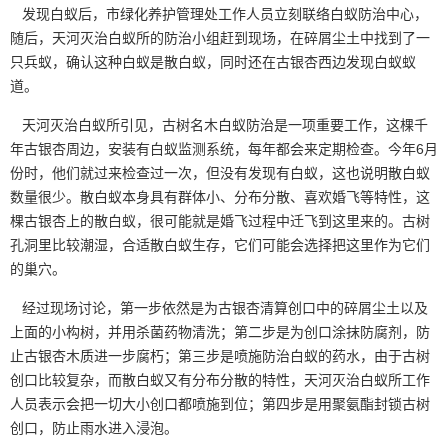
发现白蚁后，市绿化养护管理处工作人员立刻联络白蚁防治中心，
随后，天河灭治白蚁所的防治小组赶到现场，在碎屑尘土中找到了一
只兵蚁，确认这种白蚁是散白蚁，同时还在古银杏西边发现白蚁蚁
道。
天河灭治白蚁所引见，古树名木白蚁防治是一项重要工作，这棵千
年古银杏周边，安装有白蚁监测系统，每年都会来定期检查。今年6月
份时，他们就过来检查过一次，但没有发现有白蚁，这也说明散白蚁
数量很少。散白蚁本身具有群体小、分布分散、喜欢婚飞等特性，这
棵古银杏上的散白蚁，很可能就是婚飞过程中迁飞到这里来的。古树
孔洞里比较潮湿，合适散白蚁生存，它们可能会选择把这里作为它们
的巢穴。
经过现场讨论，第一步依然是为古银杏清算创口中的碎屑尘土以及
上面的小构树，并用杀菌
药物
清洗；第二步是为创口涂抹防腐剂，防
止古银杏木质进一步腐朽；第三步是喷施防治白蚁的药水，由于古树
创口比较复杂，而散白蚁又有分布分散的特性，天河灭治白蚁所工作
人员表示会把一切大小创口都喷施到位；第四步是用聚氨酯封锁古树
创口，防止雨水进入浸泡。