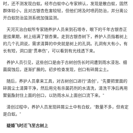
时，还不测发现白蚁。经市白蚁中心专家辨认，发现是散白蚁，固然
群体较小，且对古银杏危害较轻，但他们将及时喷药防治，并分离公
开白蚁防治监测系统加强监测。
天河灭治白蚁所专家随养护人员来到石塔寺，眼下的千年古银杏正
是挂果期，树上结满了银杏果。走到古银杏树下，养护人员指着树上
的几个孔洞说，需求清算的中央就是树上的孔洞。孔洞有大有小，有
长有短，洞口是
“贯串伤”
，可以看到有光线透下来。
养护人员引见，这些创口是由于古树创伤长时间遭到雨水浸泡、细
菌腐蚀后，逐渐扩展的。初步检查发现，创口有碎屑尘土。
随后，养护人员拿来工具，对古树创口进行
“清创”
，“先要把里面的
碎屑尘土清算干净，然后用兑有杀菌药剂的水清洗，清洗干净后再用
聚氨酯封住上面的创口，以防雨水从上面创口流下来。”
清创过程中，养护人员发现碎屑尘土中有白蚁，“数量不多，但肯定
是白蚁。”
疑婚飞时迁飞至古树上