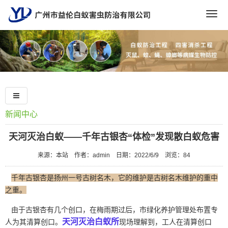
Togg
navig
新闻中心
天河灭治白蚁——千年古银杏“体检”发现散白蚁危害
来源：本站
作者：admin
日期：2022/6/9
浏览：
84
千年古银杏是扬州一号古树名木，它的维护是古树名木维护的重中
之重。
由于古银杏有几个创口，在梅雨期过后，市绿化养护管理处布置专
天河灭治白蚁所
人为其清算创口。
现场理解到，工人在清算创口