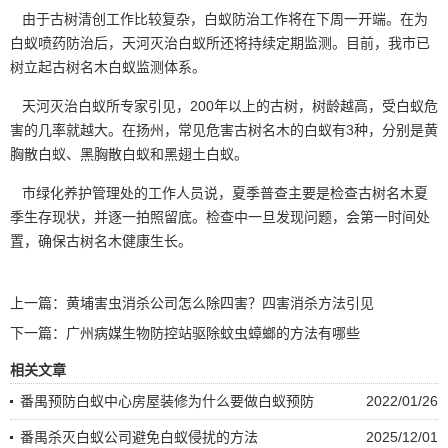
由于古树清创工作比较复杂，白蚁防治工作将在下周一开端。在为
白蚁喷药防治后，天河灭治白蚁所还将持续定期监测。目前，我市已
树立起古树名木白蚁监测体系。
天河灭治白蚁所专家引见，200年以上的古树，树龄越高，受白蚁危
害的几率就越大。在扬州，常见危害古树名木的白蚁有3种，分别是黄
胸散白蚁、黑胸散白蚁和黑翅土白蚁。
市绿化养护管理处的工作人员说，夏季普查主要是检查古树名木夏
季
生存现状
，并逐一拍照留底。检查中一旦发现问题，会第一时间处
置，确保古树名木健康生长。
上一篇：
黄埔害虫消杀公司怎么除四害？四害消杀方法引见
下一篇：
广州病媒生物防控站驱除蚊虫蟑螂的方法有哪些
相关文章
番禺预防白蚁中心房屋装修为什么要做白蚁预防
2022/01/26
番禺杀灭白蚁公司避免白蚁侵扰的方法
2025/12/01